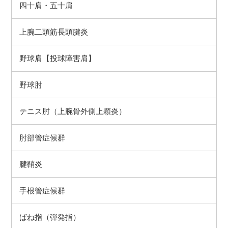
四十肩・五十肩
上腕二頭筋長頭腱炎
野球肩【投球障害肩】
野球肘
テニス肘（上腕骨外側上顆炎）
肘部管症候群
腱鞘炎
手根管症候群
ばね指（弾発指）