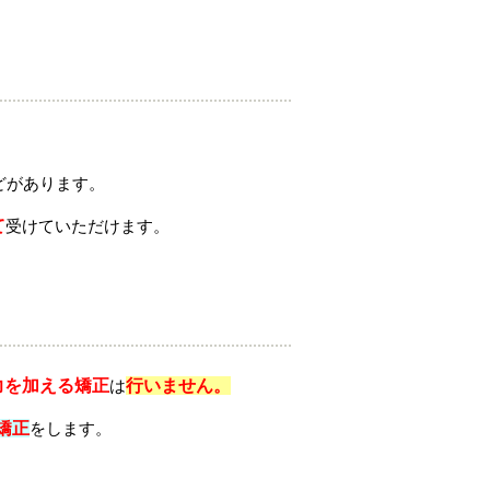
どがあります。
て
受けていただけます。
力を加える矯正
は
行いません。
矯正
をします。