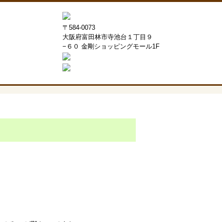
〒584-0073
大阪府富田林市寺池台１丁目９
−６０ 金剛ショッピングモール1F