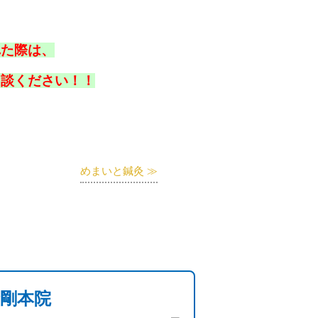
れた際は、
相談ください！！
めまいと鍼灸 ≫
金剛本院