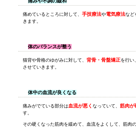
痛みや不調の緩和
痛めているところに対して、
手技療法
や
電気療法
など
きます。
体のバランスが整う
猫背や骨格のゆがみに対して、
背骨・骨盤矯正
を行い
させていきます。
体中の血流が良くなる
痛みがでている部分は
血流が悪く
なっていて、
筋肉が
す。
その硬くなった筋肉を緩めて、血流をよくして、筋肉