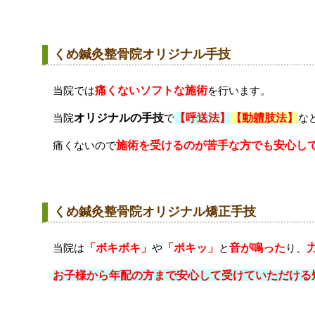
くめ鍼灸整骨院オリジナル手技
当院では
痛くないソフトな施術
を行います。
当院
オリジナルの手技
で
【呼送法】
【動軆肢法】
な
痛くないので
施術を受けるのが苦手な方でも安心し
くめ鍼灸整骨院オリジナル矯正手技
当院は
「ボキボキ」
や
「ポキッ」
と
音が鳴った
り、
お子様から年配の方まで安心して受けていただける