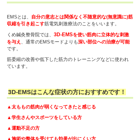
EMSとは、
自
分の意志とは関係なく不随意的な(無意識に)筋
収縮を引き起こす
筋電気刺激療法のことをいいます。
くめ鍼灸整骨院では、
3D-EMS
を使い筋肉に立体的な刺激
を与え
、通常のEMSモードよりも
深い部位への治療が可能
です。
筋委縮の改善や低下した筋力のトレーニングなどに使われ
ています。
3D-EMSはこんな症状の方におすすめです！
▲太ももの筋肉が弱くなってきたと感じる
▲学生さんやスポーツをしている方
▲運動不足の方
▲施術や整体を受けても効果が出にくい方