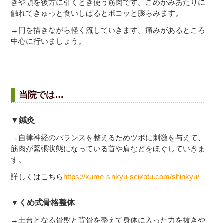
きや顎を後方に引くとき使う筋肉です。こめかみあたりに
触れてきゅっと食いしばるとポコッと膨らみます。
→円を描きながら軽く流していきます。痛みがあるところ
中心に行いましょう。
当院では…
▼鍼灸
→自律神経のバランスを整えるためツボに刺激を与えて、
筋肉が緊張状態になっている首や肩などをほぐしていきま
す。
詳しくはこちら
https://kume-sinkyu-seikotu.com/shinkyu/
▼くめ式骨格整体
→土台となる骨盤と背骨を整えて身体に入った力を抜きや