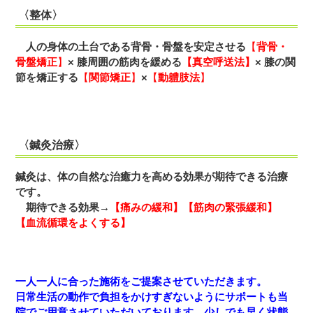
〈整体〉
人の身体の土台である背骨・骨盤を安定させる
【
背骨・
骨盤矯正
】
×
膝周囲の筋肉を緩める
【真空呼送法】
× 膝の関
節を矯正する
【
関節矯正
】
×
【
動軆肢法
】
〈鍼灸治療〉
鍼灸は、体の自然な治癒力を高める効果が期待できる治療
です。
期待できる効果→
【痛みの緩和】【筋肉の緊張緩和】
【血流循環をよくする】
一人一人に合った施術をご提案させていただきます。
日常生活の動作で負担をかけすぎないようにサポートも当
院でご用意させていただいております。少しでも早く状態