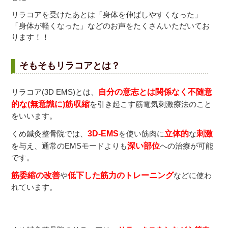
リラコアを受けたあとは「身体を伸ばしやすくなった」
「身体が軽くなった」などのお声をたくさんいただいてお
ります！！
そもそもリラコアとは？
リラコア(3D EMS)とは、
自
分の意志とは関係なく不随意
的な(無意識に)筋収縮
を引き起こす筋電気刺激療法のこと
をいいます。
くめ鍼灸整骨院では、
3D-EMS
を使い筋肉に
立体的
な
刺激
を与え、通常のEMSモードよりも
深い部位
への治療が可能
です。
筋委縮の改善
や
低下した筋力のトレーニング
などに使わ
れています。