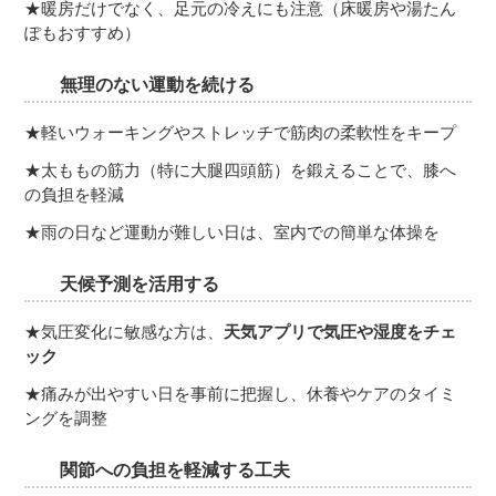
★暖房だけでなく、足元の冷えにも注意（床暖房や湯たん
ぽもおすすめ）
無理のない運動を続ける
★軽いウォーキングやストレッチで筋肉の柔軟性をキープ
★太ももの筋力（特に大腿四頭筋）を鍛えることで、膝へ
の負担を軽減
★雨の日など運動が難しい日は、室内での簡単な体操を
天候予測を活用する
★気圧変化に敏感な方は、
天気アプリで気圧や湿度をチェ
ック
★痛みが出やすい日を事前に把握し、休養やケアのタイミ
ングを調整
関節への負担を軽減する工夫