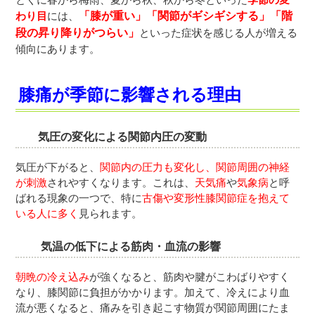
わり目
には、
「膝が重い」「関節がギシギシする」「階
段の昇り降りがつらい」
といった症状を感じる人が増える
傾向にあります。
膝痛が季節に影響される理由
気圧の変化による関節内圧の変動
気圧が下がると、
関節内の圧力も変化し、関節周囲の神経
が刺激
されやすくなります。これは、
天気痛
や
気象病
と呼
ばれる現象の一つで、特に
古傷や変形性膝関節症を抱えて
いる人に多く
見られます。
気温の低下による筋肉・血流の影響
朝晩の冷え込み
が強くなると、筋肉や腱がこわばりやすく
なり、膝関節に負担がかかります。加えて、冷えにより血
流が悪くなると、痛みを引き起こす物質が関節周囲にたま