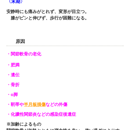
〈末期〉
安静時にも痛みがとれず、変形が目立つ。
膝がピンと伸びず、歩行が困難になる。
原因
・関節軟骨の老化
・肥満
・遺伝
・骨折
・o脚
・靭帯や
半月板損傷
などの外傷
・化膿性関節炎などの感染症後遺症
※加齢によるもの