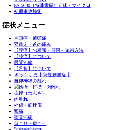
ES-5000（特殊電療）立体・マイクロ
交通事故施術
症状メニュー
片頭痛・偏頭痛
寝違え・首の痛み
【腰痛】の種類・原因・施術方法
【膝痛】について
股関節痛
【骨折】について
ぎっくり腰【 急性腰痛症 】
自律神経の乱れ
捻挫（ねんざ）
肉離れ
挫傷・筋挫傷
頭痛
顎関節痛
首こり・肩こり
頚肩腕症候群