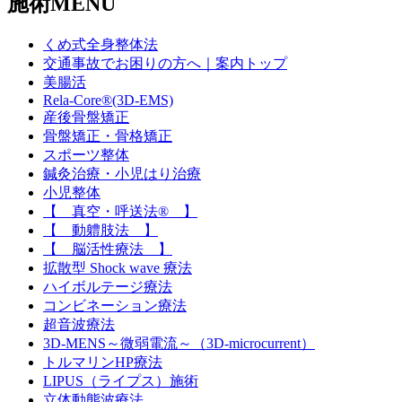
施術MENU
くめ式全身整体法
交通事故でお困りの方へ｜案内トップ
美腸活
Rela-Core®(3D-EMS)
産後骨盤矯正
骨盤矯正・骨格矯正
スポーツ整体
鍼灸治療・小児はり治療
小児整体
【 真空・呼送法® 】
【 動軆肢法 】
【 脳活性療法 】
拡散型 Shock wave 療法
ハイボルテージ療法
コンビネーション療法
超音波療法
3D-MENS～微弱電流～（3D-microcurrent）
トルマリンHP療法
LIPUS（ライプス）施術
立体動態波療法