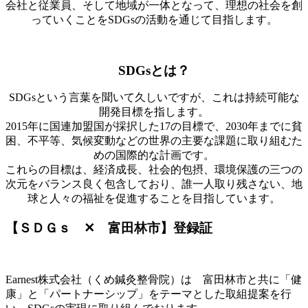
会社と従業員、そして地域が一体となって、理想の社会を創
っていくことをSDGsの活動を通じて目指します。
SDGsとは？
SDGsという言葉を聞いて久しいですが、これは持続可能な
開発目標を指します。
2015年に国連加盟国が採択した17の目標で、
2030年までに貧
困、不平等、気候変動などの世界の主要な課題に取り組むた
めの国際的な計画です。
これらの目標は、経済成長、社会的包摂、環境保護の三つの
次元をバランス良く包含しており、誰一人取り残さない、地
球と人々の福祉を促進することを目指しています。
【ＳＤＧｓ ✕ 富田林市】登録証
Earnest株式会社（くめ鍼灸整骨院）は 富田林市と共に「健
康」と「パートナーシップ」をテーマとした取組提案を行