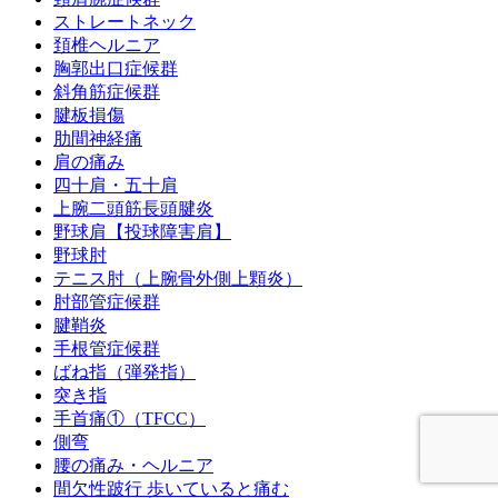
ストレートネック
頚椎ヘルニア
胸郭出口症候群
斜角筋症候群
腱板損傷
肋間神経痛
肩の痛み
四十肩・五十肩
上腕二頭筋長頭腱炎
野球肩【投球障害肩】
野球肘
テニス肘（上腕骨外側上顆炎）
肘部管症候群
腱鞘炎
手根管症候群
ばね指（弾発指）
突き指
手首痛①（TFCC）
側弯
腰の痛み・ヘルニア
間欠性跛行 歩いていると痛む