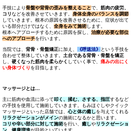
手技により
骨盤や背骨の歪みを整えること
で、
筋肉の疲労、
コリ
などを改善させていきます。
身体全身のバランスを調節
していきます。根本の原因を改善させるために、症状が出て
いる部分だけではなく、
全身をみて施術
します。
根本へアプローチするために原因を探し、
治療が必要な部位
へのアプローチ
を行います。
当院では、
背骨・骨盤矯正
に加え、
《呼送法》
という手技を
合わせて整体していきます。
土台である背骨・骨盤を矯正
し、
硬くなった筋肉を柔らかく
していく事で、
痛みの出にく
い身体づくり
を目指します。
マッサージとは…
主に筋肉や血流に添って
叩く、揉む、さする、指圧
するなど
の手技を使用して施術していきます。もみほぐしやクイック
マッサージといった店舗では、
心と体の癒し
を与えてくれる
リラクゼ
ーションがメイン
の施術になるかと思います。
コリや辛い部分に対して施術
を行い、
癒し
や
リラクゼーショ
ン
、
健康増進
が目的といています。