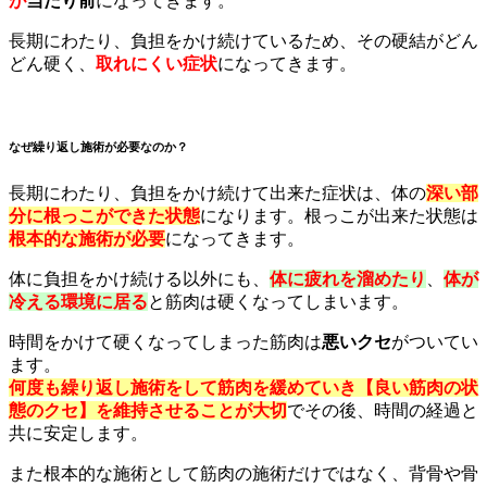
が
当たり前
になってきます。
長期にわたり、負担をかけ続けているため、その硬結がどん
どん硬く、
取れにくい症状
になってきます。
なぜ繰り返し施術が必要なのか？
長期にわたり、負担をかけ続けて出来た症状は、体の
深い部
分に根っこができた状態
になります。根っこが出来た状態は
根本的な施術が必要
になってきます。
体に負担をかけ続ける以外にも、
体に疲れを溜めたり
、
体が
冷える環境に居る
と筋肉は硬くなってしまいます。
時間をかけて硬くなってしまった筋肉は
悪いクセ
がついてい
ます。
何度も繰り返し施術をして筋肉を緩めていき【良い筋肉の状
態のクセ】を維持させることが大切
でその後、時間の経過と
共に安定します。
また根本的な施術として筋肉の施術だけではなく、背骨や骨