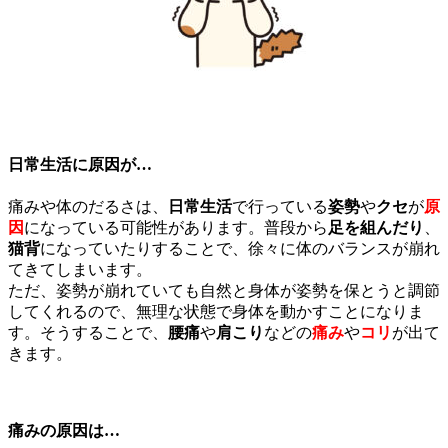
日常生活に原因が…
痛みや体のだるさは、
日常生活
で行っている
姿勢
や
クセ
が
原
因
になっている可能性があります。普段から
足を組んだり
、
猫背
になっていたりすることで、徐々に体のバランスが崩れ
てきてしまいます。
ただ、姿勢が崩れていても自然と身体が姿勢を保とうと調節
してくれるので、無理な状態で身体を動かすことになりま
す。そうすることで、
腰痛
や
肩こり
などの
痛み
や
コリ
が出て
きます。
痛みの原因は…