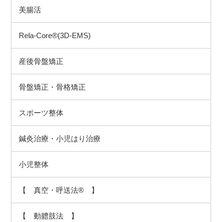
美腸活
Rela-Core®(3D-EMS)
産後骨盤矯正
骨盤矯正・骨格矯正
スポーツ整体
鍼灸治療・小児はり治療
小児整体
【 真空・呼送法® 】
【 動軆肢法 】