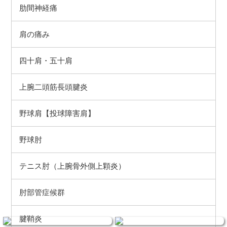
肋間神経痛
肩の痛み
四十肩・五十肩
上腕二頭筋長頭腱炎
野球肩【投球障害肩】
野球肘
テニス肘（上腕骨外側上顆炎）
肘部管症候群
腱鞘炎