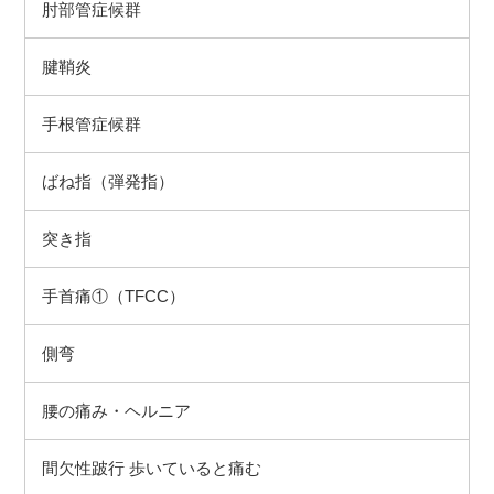
肘部管症候群
腱鞘炎
手根管症候群
ばね指（弾発指）
突き指
手首痛①（TFCC）
側弯
腰の痛み・ヘルニア
間欠性跛行 歩いていると痛む