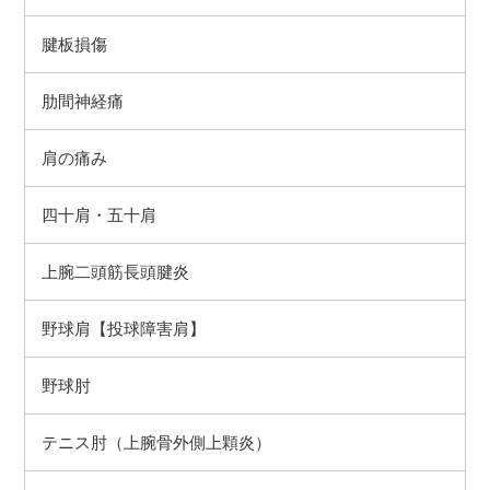
腱板損傷
肋間神経痛
肩の痛み
四十肩・五十肩
上腕二頭筋長頭腱炎
野球肩【投球障害肩】
野球肘
テニス肘（上腕骨外側上顆炎）