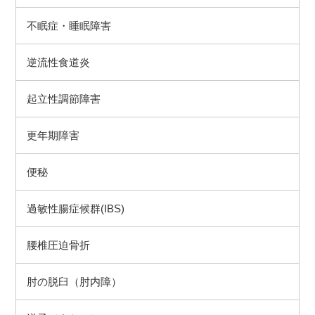
不眠症・睡眠障害
逆流性食道炎
起立性調節障害
更年期障害
便秘
過敏性腸症候群(IBS)
腰椎圧迫骨折
肘の脱臼（肘内障）