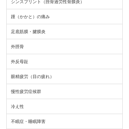
シンスプリント（脛骨過労性骨膜炎）
踵（かかと）の痛み
足底筋膜・腱膜炎
外脛骨
外反母趾
眼精疲労（目の疲れ）
慢性疲労症候群
冷え性
不眠症・睡眠障害