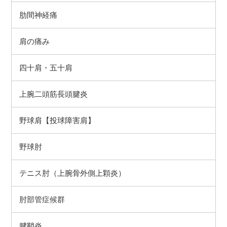
肋間神経痛
肩の痛み
四十肩・五十肩
上腕二頭筋長頭腱炎
野球肩【投球障害肩】
野球肘
テニス肘（上腕骨外側上顆炎）
肘部管症候群
腱鞘炎