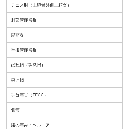
テニス肘（上腕骨外側上顆炎）
肘部管症候群
腱鞘炎
手根管症候群
ばね指（弾発指）
突き指
手首痛①（TFCC）
側弯
腰の痛み・ヘルニア