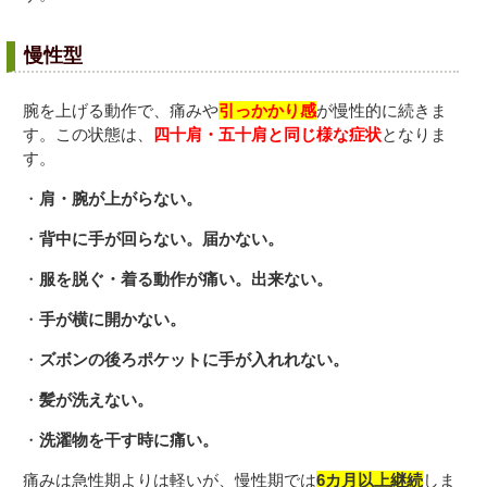
慢性型
腕を上げる動作で、痛みや
引っかかり感
が慢性的に続きま
す。この状態は、
四十肩・五十肩と同じ様な症状
となりま
す。
・
肩・腕が上がらない。
・
背中に手が回らない。届かない。
・
服を脱ぐ・着る動作が痛い。出来ない。
・
手が横に開かない。
・
ズボンの後ろポケットに手が入れれない。
・
髪が洗えない。
・
洗濯物を干す時に痛い。
痛みは急性期よりは軽いが、慢性期では
6カ月以上継続
しま