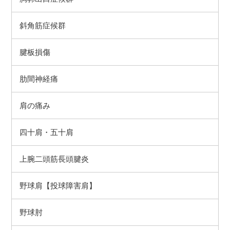
斜角筋症候群
腱板損傷
肋間神経痛
肩の痛み
四十肩・五十肩
上腕二頭筋長頭腱炎
野球肩【投球障害肩】
野球肘