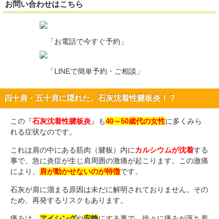
お問い合わせはこちら
「お電話で今すぐ予約」
「LINEで簡単予約・ご相談」
四十肩・五十肩に隠れた、石灰沈着性腱板炎！？
この『
石灰沈着性腱板炎
』も
40～50歳代の女性
に多くみら
れる症状なのです。
これは肩の中にある筋肉（腱板）内に
カルシウムが沈着
する
事で、急に炎症が生じ肩周囲の激痛が起こります。この激痛
により、
肩が動かせないのが特徴
です。
石灰が肩に溜まる原因は未だに解明されておりません。その
ため、再発するリスクもあります。
痛みは、
アイシング
や
安静
にする事で、徐々に痛みが落ち着