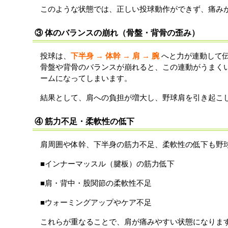
このような状態では、正しい投球動作ができず、痛み
③ 体のバランスの崩れ（骨盤・背骨の歪み）
投球は、
下半身 → 体幹 → 肩 → 腕
へと力が連動して
骨盤や背骨のバランスが崩れると、この連動がうまく
ームになってしまいます。
結果として、肩への負担が増大し、野球肩を引き起こ
④ 筋力不足・柔軟性の低下
肩周囲や体幹、下半身の筋力不足、柔軟性の低下も野
■インナーマッスル（腱板）の筋力低下
■肩・背中・股関節の柔軟性不足
■ウォーミングアップやケア不足
これらが重なることで、肩が痛みやすい状態になりま