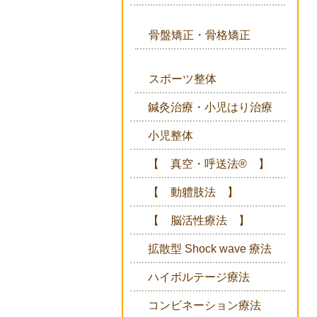
骨盤矯正・骨格矯正
スポーツ整体
鍼灸治療・小児はり治療
小児整体
【 真空・呼送法® 】
【 動軆肢法 】
【 脳活性療法 】
拡散型 Shock wave 療法
ハイボルテージ療法
コンビネーション療法