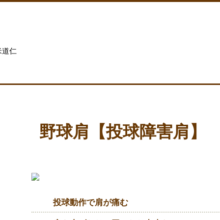
米道仁
野球肩【投球障害肩】
投球動作で肩が痛む