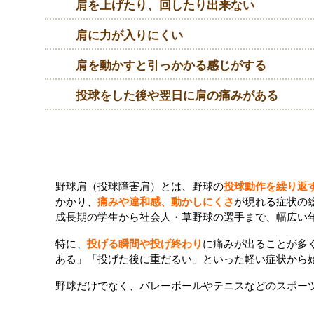
肩を上げたり、回したり出来ない
肩に力が入りにくい
肩を動かすと引っかかる感じがする
投球をした後や翌日に肩の痛みがある
野球肩とは？
野球肩（投球障害肩）とは、野球の
投球動作を繰り返
かかり、
痛みや違和感、動かしにくさ
が現れる症状の
成長期の学生から社会人・草野球の選手まで、幅広い
特に、
投げる瞬間や投げ終わり
に痛みが出ることが多
ある」「投げた後に重だるい」といった軽い症状から
野球だけでなく、バレーボールやテニスなどのスポー