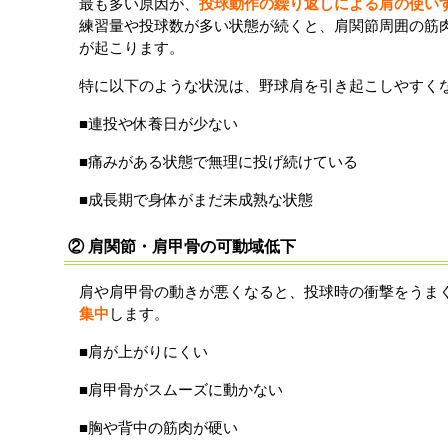
最も多い原因が、
投球動作の繰り返しによる肩の使い
練習量や投球数が多い状態が続くと、肩関節周囲の筋
が起こります。
特に以下のような状況は、野球肩を引き起こしやすく
■連投や休養日が少ない
■痛みがある状態で無理に投げ続けている
■成長期で身体がまだ未成熟な状態
② 肩関節・肩甲骨の可動域低下
肩や肩甲骨の動きが悪くなると、投球時の衝撃をうま
集中
します。
■肩が上がりにくい
■肩甲骨がスムーズに動かない
■胸や背中の筋肉が硬い