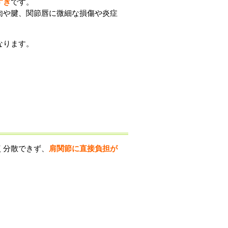
すぎ
です。
肉や腱、関節唇に微細な損傷や炎症
なります。
く分散できず、
肩関節に直接負担が