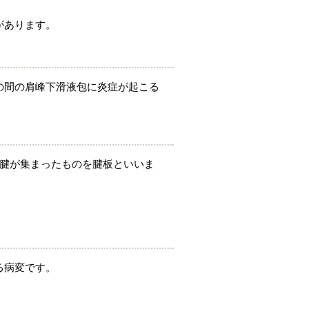
があります。
の間の肩峰下滑液包に炎症が起こる
の腱が集まったものを腱板といいま
る病変です。