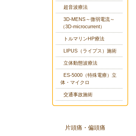
超音波療法
3D-MENS～微弱電流～
（3D-microcurrent）
トルマリンHP療法
LIPUS（ライプス）施術
立体動態波療法
ES-5000（特殊電療）立
体・マイクロ
交通事故施術
片頭痛・偏頭痛