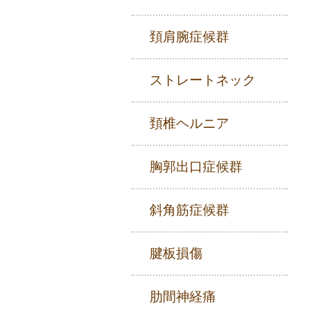
頚肩腕症候群
ストレートネック
頚椎ヘルニア
胸郭出口症候群
斜角筋症候群
腱板損傷
肋間神経痛