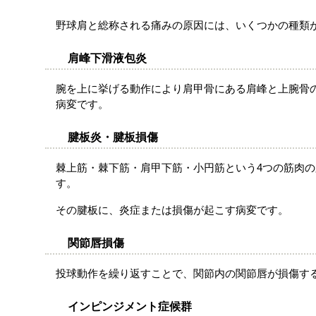
野球肩と総称される痛みの原因には、いくつかの種類
肩峰下滑液包炎
腕を上に挙げる動作により肩甲骨にある肩峰と上腕骨
病変です。
腱板炎・腱板損傷
棘上筋・棘下筋・肩甲下筋・小円筋という4つの筋肉
す。
その腱板に、炎症または損傷が起こす病変です。
関節唇損傷
投球動作を繰り返すことで、関節内の関節唇が損傷す
インピンジメント症候群