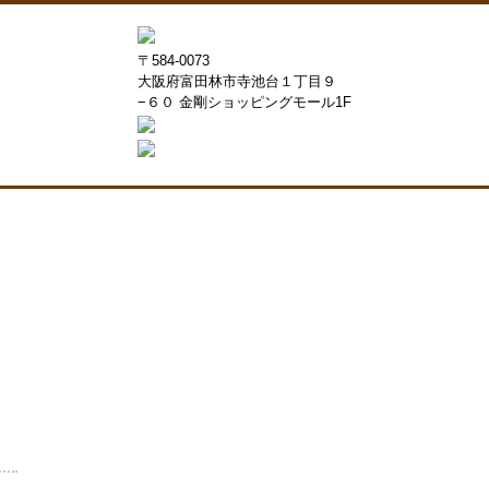
〒584-0073
大阪府富田林市寺池台１丁目９
−６０ 金剛ショッピングモール1F