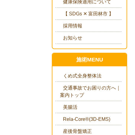
健康保険適用について
【 SDGs ✕ 富田林市 】
採用情報
お知らせ
施術MENU
くめ式全身整体法
交通事故でお困りの方へ｜
案内トップ
美腸活
Rela-Core®(3D-EMS)
産後骨盤矯正