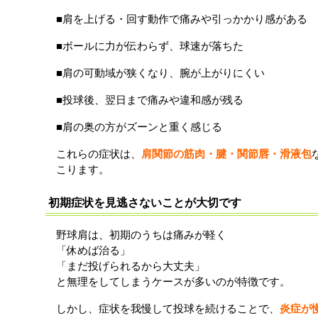
■肩を上げる・回す動作で痛みや引っかかり感がある
■ボールに力が伝わらず、球速が落ちた
■肩の可動域が狭くなり、腕が上がりにくい
■投球後、翌日まで痛みや違和感が残る
■肩の奥の方がズーンと重く感じる
これらの症状は、
肩関節の筋肉・腱・関節唇・滑液包
こります。
初期症状を見逃さないことが大切です
野球肩は、初期のうちは痛みが軽く
「休めば治る」
「まだ投げられるから大丈夫」
と無理をしてしまうケースが多いのが特徴です。
しかし、症状を我慢して投球を続けることで、
炎症が