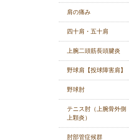
肩の痛み
四十肩・五十肩
上腕二頭筋長頭腱炎
野球肩【投球障害肩】
野球肘
テニス肘（上腕骨外側
上顆炎）
肘部管症候群