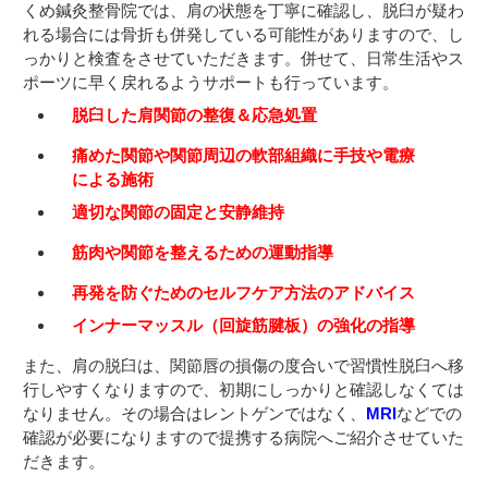
くめ鍼灸整骨院では、肩の状態を丁寧に確認し、脱臼が疑わ
れる場合には骨折も併発している可能性がありますので、し
っかりと検査をさせていただきます。併せて、日常生活やス
ポーツに早く戻れるようサポートも行っています。
脱臼した肩関節の整復＆応急処置
痛めた関節や関節周辺の軟部組織に手技や電療
による施術
適切な関節の固定と安静維持
筋肉や関節を整えるための運動指導
再発を防ぐためのセルフケア方法のアドバイス
インナーマッスル（回旋筋腱板）の強化の指導
また、肩の脱臼は、関節唇の損傷の度合いで習慣性脱臼へ移
行しやすくなりますので、初期にしっかりと確認しなくては
なりません。その場合はレントゲンではなく、
MRI
などでの
確認が必要になりますので提携する病院へご紹介させていた
だきます。