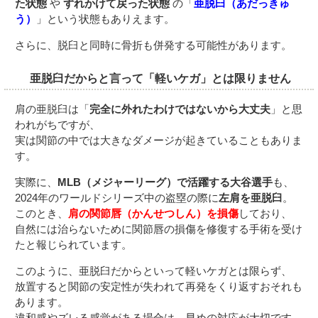
た状態
や
ずれかけて戻った状態
の「
亜脱臼（あだっきゅ
う）
」という状態もありえます。
さらに、脱臼と同時に骨折も併発する可能性があります。
亜脱臼だからと言って「軽いケガ」とは限りません
肩の亜脱臼は「
完全に外れたわけではないから大丈夫
」と思
われがちですが、
実は関節の中では大きなダメージが起きていることもありま
す。
実際に、
MLB（メジャーリーグ）で活躍する大谷選手
も、
2024年のワールドシリーズ中の盗塁の際に
左肩を亜脱臼
。
このとき、
肩の関節唇（かんせつしん）を損傷
しており、
自然には治らないために関節唇の損傷を修復する手術を受け
たと報じられています。
このように、亜脱臼だからといって軽いケガとは限らず、
放置すると関節の安定性が失われて再発をくり返すおそれも
あります。
違和感やズレる感覚がある場合は、早めの対応が大切です。