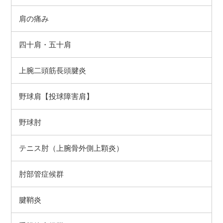
肩の痛み
四十肩・五十肩
上腕二頭筋長頭腱炎
野球肩【投球障害肩】
野球肘
テニス肘（上腕骨外側上顆炎）
肘部管症候群
腱鞘炎