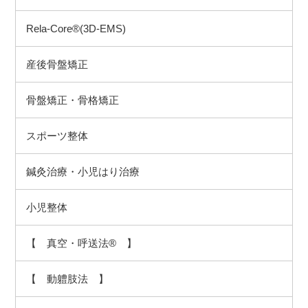
Rela-Core®(3D-EMS)
産後骨盤矯正
骨盤矯正・骨格矯正
スポーツ整体
鍼灸治療・小児はり治療
小児整体
【 真空・呼送法® 】
【 動軆肢法 】