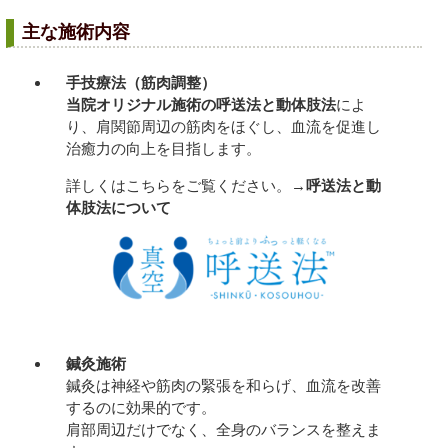
主な施術内容
手技療法（筋肉調整）
当院オリジナル施術の
呼送法
と
動体肢法
によ
り、肩関節周辺の筋肉をほぐし、血流を促進し
治癒力の向上を目指します。
詳しくはこちらをご覧ください。→
呼送法
と
動
体肢法
について
鍼灸施術
鍼灸は神経や筋肉の緊張を和らげ、血流を改善
するのに効果的です。
肩部周辺だけでなく、全身のバランスを整えま