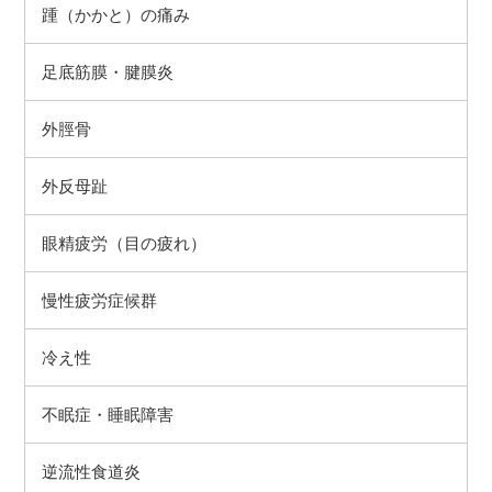
踵（かかと）の痛み
足底筋膜・腱膜炎
外脛骨
外反母趾
眼精疲労（目の疲れ）
慢性疲労症候群
冷え性
不眠症・睡眠障害
逆流性食道炎