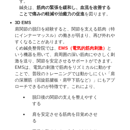
す。
鍼灸は、
筋肉の緊張を緩和し、
血流を改善する
ことで痛みの軽減や治癒力の促進
を図ります。
3D EMS
肩関節の脱臼を経験すると、関節を支える筋肉（特
にインナーマッスル）の働きが弱まり、再び外れや
すくなることがあります。
くめ鍼灸整骨院では、
EMS（電気的筋肉刺激）
と
いう機器を用いて、肩周囲の深い筋肉にやさしく刺
激を送り、関節を安定させるサポートができます。
EMSは、電気の刺激で筋肉をリズミカルに動かす
ことで、普段のトレーニングでは動かしにくい「肩
の深層筋（回旋筋腱板・肩甲下筋など）」にもアプ
ローチできるのが特徴です。これにより、
脱臼後の関節の支えを整えやすく
する
肩を安定させる筋肉を目覚めさせ
る