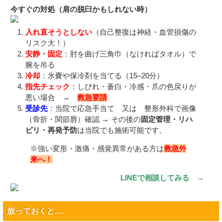
今すぐの対処（肩の脱臼かもしれない時）
入れ直そうとしない
（自己整復は神経・血管損傷の
リスク大！）
安静・固定
：肘を曲げ三角巾（なければタオル）で
腕を吊る
冷却
：氷嚢や保冷剤を当てる（15–20分）
指先チェック
：しびれ・蒼白・冷感・爪の色戻りが
悪い場合 →
救急要請
受診先
：当院で応急手当て 又は 整形外科で画像
（骨折・関節唇）確認 → その後の
固定管理・リハ
ビリ・再発予防
は当院でも施術可能です。
※強い変形・激痛・感覚異常がある方は
救急外
来へ！
LINEで相談してみる →
放っておくと…